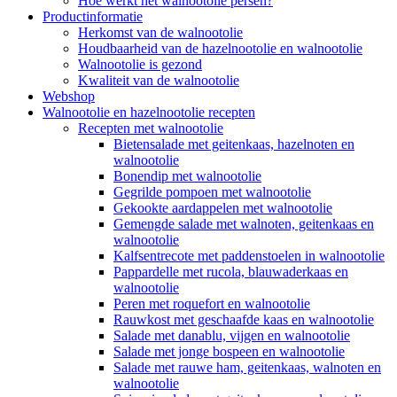
Hoe werkt het walnootolie persen?
Productinformatie
Herkomst van de walnootolie
Houdbaarheid van de hazelnootolie en walnootolie
Walnootolie is gezond
Kwaliteit van de walnootolie
Webshop
Walnootolie en hazelnootolie recepten
Recepten met walnootolie
Bietensalade met geitenkaas, hazelnoten en
walnootolie
Bonendip met walnootolie
Gegrilde pompoen met walnootolie
Gekookte aardappelen met walnootolie
Gemengde salade met walnoten, geitenkaas en
walnootolie
Kalfsentrecote met paddenstoelen in walnootolie
Pappardelle met rucola, blauwaderkaas en
walnootolie
Peren met roquefort en walnootolie
Rauwkost met geschaafde kaas en walnootolie
Salade met danablu, vijgen en walnootolie
Salade met jonge bospeen en walnootolie
Salade met rauwe ham, geitenkaas, walnoten en
walnootolie