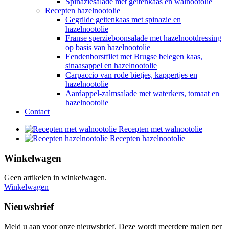
Spinaziesalade met geitenkaas en walnootolie
Recepten hazelnootolie
Gegrilde geitenkaas met spinazie en
hazelnootolie
Franse sperzieboonsalade met hazelnootdressing
op basis van hazelnootolie
Eendenborstfilet met Brugse belegen kaas,
sinaasappel en hazelnootolie
Carpaccio van rode bietjes, kappertjes en
hazelnootolie
Aardappel-zalmsalade met waterkers, tomaat en
hazelnootolie
Contact
Recepten met walnootolie
Recepten hazelnootolie
Winkelwagen
Geen artikelen in winkelwagen.
Winkelwagen
Nieuwsbrief
Meld u aan voor onze nieuwsbrief. Deze wordt meerdere malen per