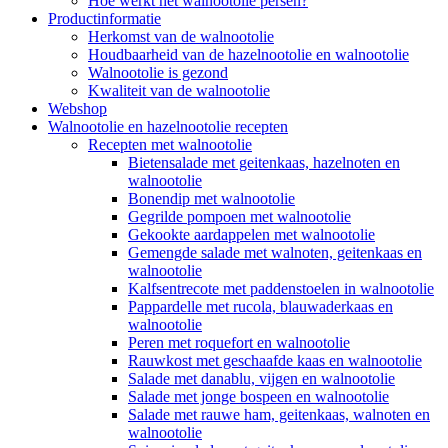
Hoe werkt het walnootolie persen?
Productinformatie
Herkomst van de walnootolie
Houdbaarheid van de hazelnootolie en walnootolie
Walnootolie is gezond
Kwaliteit van de walnootolie
Webshop
Walnootolie en hazelnootolie recepten
Recepten met walnootolie
Bietensalade met geitenkaas, hazelnoten en
walnootolie
Bonendip met walnootolie
Gegrilde pompoen met walnootolie
Gekookte aardappelen met walnootolie
Gemengde salade met walnoten, geitenkaas en
walnootolie
Kalfsentrecote met paddenstoelen in walnootolie
Pappardelle met rucola, blauwaderkaas en
walnootolie
Peren met roquefort en walnootolie
Rauwkost met geschaafde kaas en walnootolie
Salade met danablu, vijgen en walnootolie
Salade met jonge bospeen en walnootolie
Salade met rauwe ham, geitenkaas, walnoten en
walnootolie