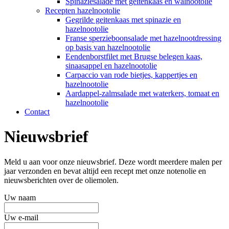
Spinaziesalade met geitenkaas en walnootolie
Recepten hazelnootolie
Gegrilde geitenkaas met spinazie en
hazelnootolie
Franse sperzieboonsalade met hazelnootdressing
op basis van hazelnootolie
Eendenborstfilet met Brugse belegen kaas,
sinaasappel en hazelnootolie
Carpaccio van rode bietjes, kappertjes en
hazelnootolie
Aardappel-zalmsalade met waterkers, tomaat en
hazelnootolie
Contact
Nieuwsbrief
Meld u aan voor onze nieuwsbrief. Deze wordt meerdere malen per
jaar verzonden en bevat altijd een recept met onze notenolie en
nieuwsberichten over de oliemolen.
Uw naam
Uw e-mail